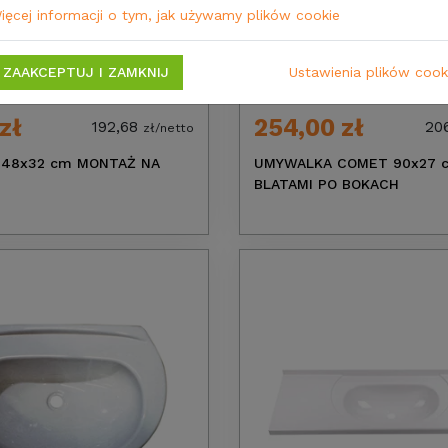
ięcej informacji o tym, jak używamy plików cookie
ZAAKCEPTUJ I ZAMKNIJ
Ustawienia plików cook
zł
254,00 zł
192,68
20
zł/netto
48x32 cm MONTAŻ NA
UMYWALKA COMET 90x27 
BLATAMI PO BOKACH