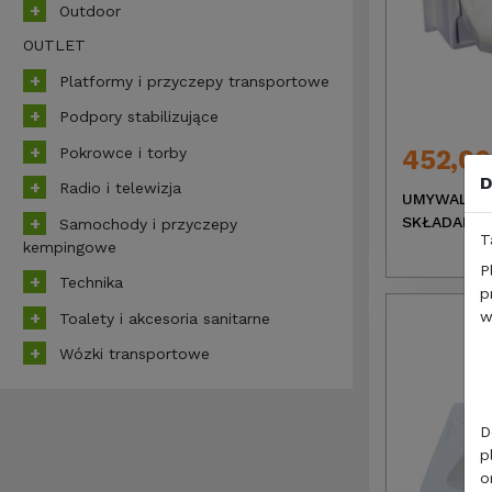
Outdoor
OUTLET
Platformy i przyczepy transportowe
Podpory stabilizujące
Pokrowce i torby
452,00
D
Radio i telewizja
UMYWALKA 
SKŁADANA 
Samochody i przyczepy
T
kempingowe
P
Technika
p
w
Toalety i akcesoria sanitarne
Wózki transportowe
D
p
o