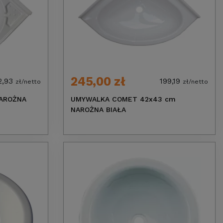
245,00 zł
2,93
199,19
zł/netto
zł/netto
NAROŻNA
UMYWALKA COMET 42x43 cm
NAROŻNA BIAŁA