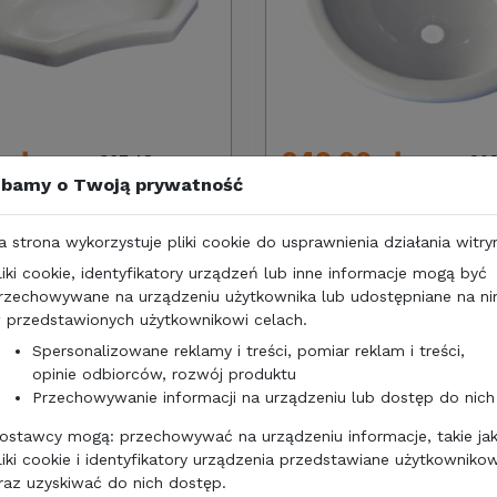
 zł
249,00 zł
367,48
20
zł/netto
bamy o Twoją prywatność
COMET 32x52 cm
UMYWALKA COMET OKRĄGŁ
BIAŁA
a strona wykorzystuje pliki cookie do usprawnienia działania witry
liki cookie, identyfikatory urządzeń lub inne informacje mogą być
rzechowywane na urządzeniu użytkownika lub udostępniane na n
 przedstawionych użytkownikowi celach.
Spersonalizowane reklamy i treści, pomiar reklam i treści,
opinie odbiorców, rozwój produktu
Przechowywanie informacji na urządzeniu lub dostęp do nich
ostawcy mogą: przechowywać na urządzeniu informacje, takie ja
liki cookie i identyfikatory urządzenia przedstawiane użytkownikow
raz uzyskiwać do nich dostęp.