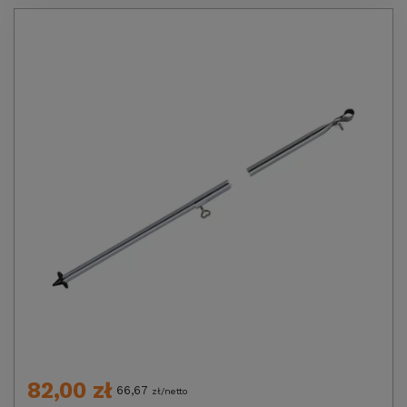
82,00 zł
66,67
zł/netto