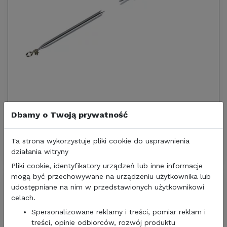
110,00 zł
89,43
zł/netto
Dbamy o Twoją prywatność
RURKA STELAŻA PRZEDSIONKA DACHOWA 60 cm 28
mm ALUMINIUM
Ta strona wykorzystuje pliki cookie do usprawnienia
działania witryny
Pliki cookie, identyfikatory urządzeń lub inne informacje
mogą być przechowywane na urządzeniu użytkownika lub
udostępniane na nim w przedstawionych użytkownikowi
celach.
Spersonalizowane reklamy i treści, pomiar reklam i
treści, opinie odbiorców, rozwój produktu