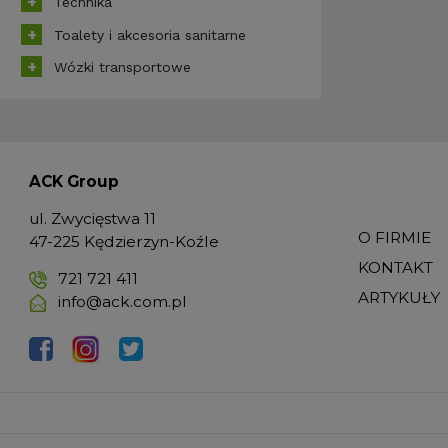
Technika
Toalety i akcesoria sanitarne
Wózki transportowe
ACK Group
ul. Zwycięstwa 11
O FIRMIE
47-225 Kędzierzyn-Koźle
KONTAKT
721 721 411
ARTYKUŁY
info@ack.com.pl