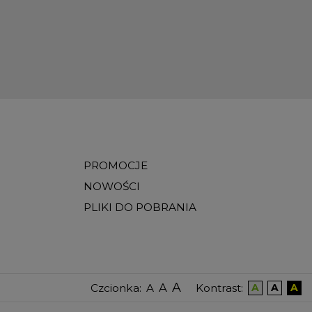
PROMOCJE
NOWOŚCI
PLIKI DO POBRANIA
A
A
Czcionka
:
Kontrast
:
A
A
A
A