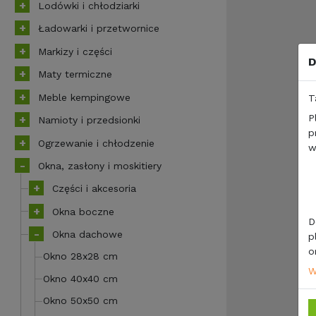
Lodówki i chłodziarki
Ładowarki i przetwornice
Markizy i części
D
Maty termiczne
Meble kempingowe
T
P
Namioty i przedsionki
p
Ogrzewanie i chłodzenie
w
Okna, zasłony i moskitiery
Części i akcesoria
Okna boczne
D
Okna dachowe
p
o
Okno 28x28 cm
W
Okno 40x40 cm
Okno 50x50 cm