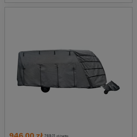
946,00 zł
769,11
zł/netto