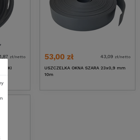
53,00 zł
1,87
43,09
zł/netto
zł/netto
 HEKI
USZCZELKA OKNA SZARA 23x0,9 mm
10m
ny
im
k