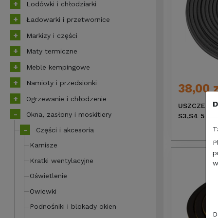
Lodówki i chłodziarki
Ładowarki i przetwornice
Markizy i części
Maty termiczne
Meble kempingowe
Namioty i przedsionki
38,00 
Ogrzewanie i chłodzenie
D
USZCZELKA
Okna, zasłony i moskitiery
S3,S4 5 m
T
Części i akcesoria
P
Karnisze
p
Kratki wentylacyjne
w
Oświetlenie
Owiewki
Podnośniki i blokady okien
D