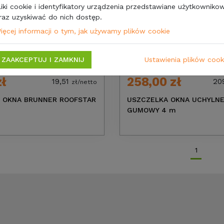
liki cookie i identyfikatory urządzenia przedstawiane użytkownikow
raz uzyskiwać do nich dostęp.
ięcej informacji o tym, jak używamy plików cookie
ZAAKCEPTUJ I ZAMKNIJ
Ustawienia plików cook
zł
258,00 zł
19,51
20
zł/netto
 OKNA BRUNNER ROOFSTAR
USZCZELKA OKNA UCHYLNE
GUMOWY 4 m
1