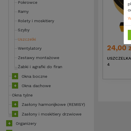
Pokrowce
p
o
Ramy
W
Rolety i moskitiery
Szyby
Uszczelki
24,00 
Wentylatory
Zestawy montażowe
USZCZELKA
4
Żabki i agrafki do firan
Okna boczne
Okna dachowe
Okna tylne
Zasłony harmonijkowe (REMISY)
Zasłony i moskitiery drzwiowe
Organizery