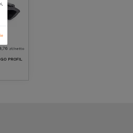
i,
ie
9,76
zł/netto
GO PROFIL