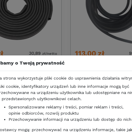
zł
113,00 zł
30,89
9
zł/netto
bamy o Twoją prywatność
 OKNA DOMETIC HEKI
USZCZELKA OKNA DOMETIC
S7,S7P 5 m
a strona wykorzystuje pliki cookie do usprawnienia działania witry
liki cookie, identyfikatory urządzeń lub inne informacje mogą być
rzechowywane na urządzeniu użytkownika lub udostępniane na n
 przedstawionych użytkownikowi celach.
Spersonalizowane reklamy i treści, pomiar reklam i treści,
opinie odbiorców, rozwój produktu
Przechowywanie informacji na urządzeniu lub dostęp do nich
ostawcy mogą: przechowywać na urządzeniu informacje, takie ja