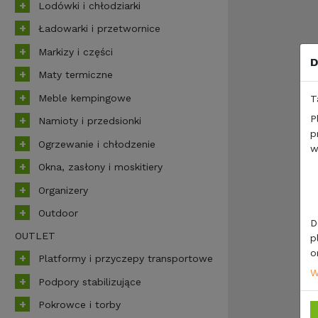
Lodówki i chłodziarki
Ładowarki i przetwornice
Markizy i części
D
Maty termiczne
Meble kempingowe
T
P
Namioty i przedsionki
p
Ogrzewanie i chłodzenie
w
Okna, zasłony i moskitiery
Organizery
Outdoor
D
OUTLET
p
o
Platformy i przyczepy transportowe
W
Podpory stabilizujące
Pokrowce i torby