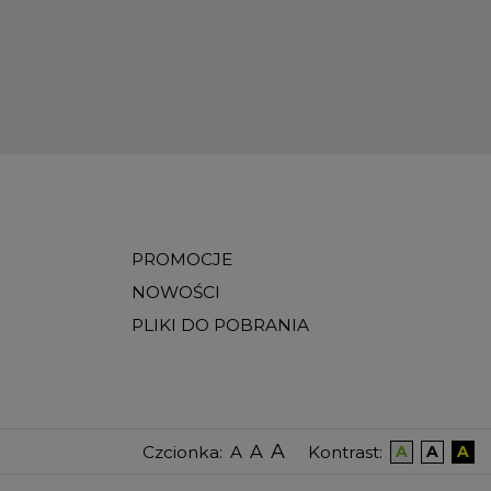
PROMOCJE
NOWOŚCI
PLIKI DO POBRANIA
A
A
Czcionka
:
Kontrast
:
A
A
A
A