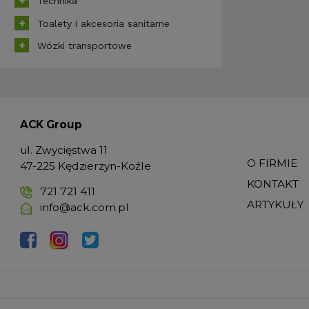
Technika
Toalety i akcesoria sanitarne
Wózki transportowe
ACK Group
ul. Zwycięstwa 11
O FIRMIE
47-225 Kędzierzyn-Koźle
KONTAKT
721 721 411
ARTYKUŁY
info@ack.com.pl