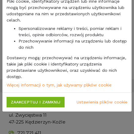
Pliki cookie, identyfikatory urządzeń lub inne informacje
mogą być przechowywane na urządzeniu użytkownika lub
udostępniane na nim w przedstawionych użytkownikowi
celach.
32,00 zł
26,02
zł/netto
Spersonalizowane reklamy i treści, pomiar reklam i
treści, opinie odbiorców, rozwój produktu
PODUSZKA DMUCHANA BRUNNER MORGAN 46X32CM
Przechowywanie informacji na urządzeniu lub dostęp
NIEBIESKA
do nich
Dostawcy mogą: przechowywać na urządzeniu informacje,
takie jak pliki cookie i identyfikatory urządzenia
1
przedstawiane użytkownikowi, oraz uzyskiwać do nich
dostęp.
Więcej informacji o tym, jak używamy plików cookie
ZAAKCEPTUJ I ZAMKNIJ
Ustawienia plików cookie
ACK Group
ul. Zwycięstwa 11
47-225 Kędzierzyn-Koźle
721 721 411