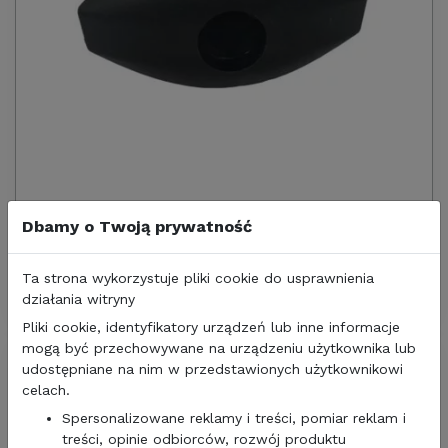
100,00 zł
81,30
zł/netto
Dbamy o Twoją prywatność
ZAMEK DRZWI LUKU BAGAŻOWEGO CZARNY ELIPSA
ZADI
Ta strona wykorzystuje pliki cookie do usprawnienia
działania witryny
Pliki cookie, identyfikatory urządzeń lub inne informacje
mogą być przechowywane na urządzeniu użytkownika lub
udostępniane na nim w przedstawionych użytkownikowi
celach.
Spersonalizowane reklamy i treści, pomiar reklam i
treści, opinie odbiorców, rozwój produktu