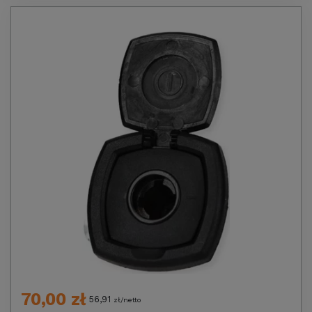
70,00 zł
56,91
zł/netto