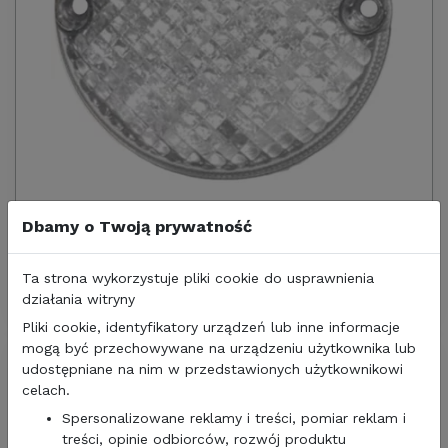
465,00 zł
378,05
zł/netto
Dbamy o Twoją prywatność
LAMPA TYŁ KAMPER JOKON 720 LED RFL
PRZEŹROCZYSTA
Ta strona wykorzystuje pliki cookie do usprawnienia
działania witryny
Pliki cookie, identyfikatory urządzeń lub inne informacje
mogą być przechowywane na urządzeniu użytkownika lub
udostępniane na nim w przedstawionych użytkownikowi
celach.
Spersonalizowane reklamy i treści, pomiar reklam i
treści, opinie odbiorców, rozwój produktu