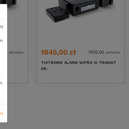
ny
im
1845,00 zł
4,80
1500,00
zł/netto
zł/netto
I
THITRONIK ALARM WIPRO III TRANSIT
06-
k
i,
ie