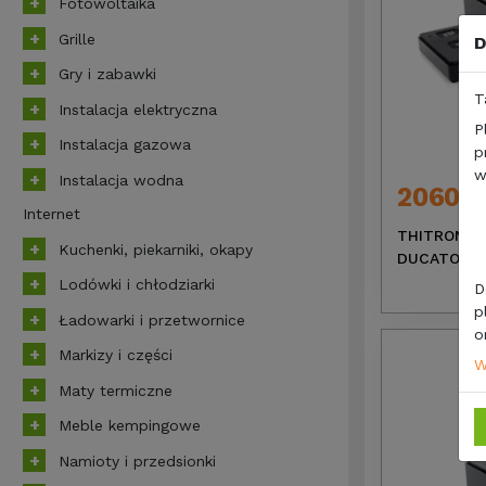
Fotowoltaika
Grille
D
Gry i zabawki
T
Instalacja elektryczna
P
Instalacja gazowa
p
w
Instalacja wodna
2060,0
Internet
THITRONIK 
Kuchenki, piekarniki, okapy
DUCATO 06
Lodówki i chłodziarki
D
p
Ładowarki i przetwornice
o
Markizy i części
W
Maty termiczne
Meble kempingowe
Namioty i przedsionki