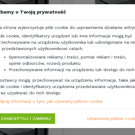
bamy o Twoją prywatność
a strona wykorzystuje pliki cookie do usprawnienia działania witry
liki cookie, identyfikatory urządzeń lub inne informacje mogą być
rzechowywane na urządzeniu użytkownika lub udostępniane na n
 przedstawionych użytkownikowi celach.
0 zł
2060,00 zł
1674,80
167
zł/netto
Spersonalizowane reklamy i treści, pomiar reklam i treści,
opinie odbiorców, rozwój produktu
ALARM WIPRO III SAFE.LOCK
THITRONIK ALARM WIPRO II
Przechowywanie informacji na urządzeniu lub dostęp do nich
-
SPRINTER,CRAFTER 06-
ostawcy mogą: przechowywać na urządzeniu informacje, takie ja
liki cookie i identyfikatory urządzenia przedstawiane użytkownikow
raz uzyskiwać do nich dostęp.
ięcej informacji o tym, jak używamy plików cookie
ZAAKCEPTUJ I ZAMKNIJ
Ustawienia plików cook