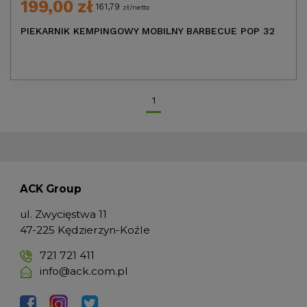
199,00 zł
161,79
zł/netto
PIEKARNIK KEMPINGOWY MOBILNY BARBECUE POP 32
1
ACK Group
ul. Zwycięstwa 11
47-225 Kędzierzyn-Koźle
721 721 411
info@ack.com.pl