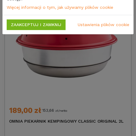
Więcej informacji o tym, jak używamy plików cookie
ZAAKCEPTUJ I ZAMKNIJ
Ustawienia plików cookie
189,00 zł
153,66
zł/netto
OMNIA PIEKARNIK KEMPINGOWY CLASSIC ORIGINAL 2L