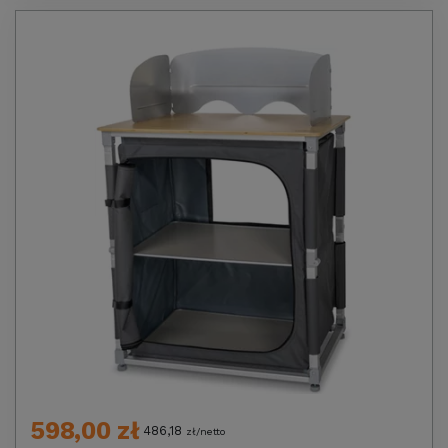
598,00 zł
486,18
zł/netto