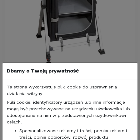
Dbamy o Twoją prywatność
387,00 zł
314,63
zł/netto
Ta strona wykorzystuje pliki cookie do usprawnienia
SZAFKA BRUNNER AZABACHE LS CROSS SQUARE
działania witryny
OUTLET
Pliki cookie, identyfikatory urządzeń lub inne informacje
mogą być przechowywane na urządzeniu użytkownika lub
udostępniane na nim w przedstawionych użytkownikowi
celach.
Spersonalizowane reklamy i treści, pomiar reklam i
treści, opinie odbiorców, rozwój produktu