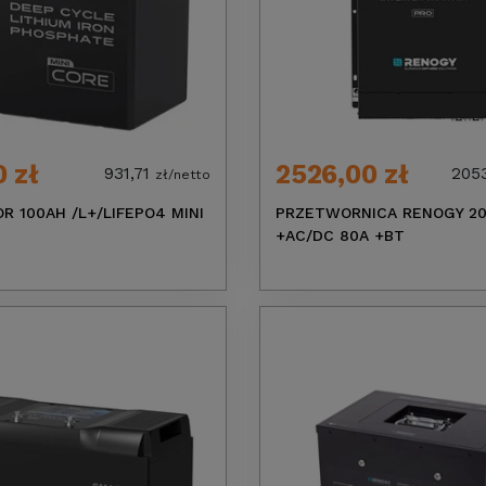
0 zł
2526,00 zł
931,71
205
zł/netto
 100AH /L+/LIFEPO4 MINI
PRZETWORNICA RENOGY 2
+AC/DC 80A +BT