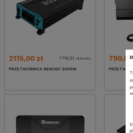
2115,00 zł
790,00
D
1719,51
zł/netto
PRZETWORNICA RENOGY 3000W
PRZETWORN
T
P
p
w
D
p