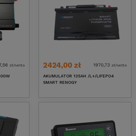
2424,00 zł
7,56
1970,73
zł/netto
zł/netto
000W
AKUMULATOR 135AH /L+/LIFEPO4
SMART RENOGY