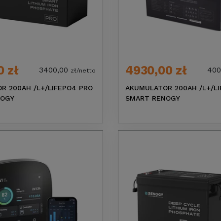
0 zł
4930,00 zł
3400,00
400
zł/netto
R 200AH /L+/LIFEPO4 PRO
AKUMULATOR 200AH /L+/L
NOGY
SMART RENOGY