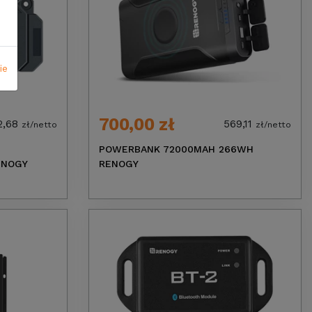
ie
700,00 zł
2,68
569,11
zł/netto
zł/netto
POWERBANK 72000MAH 266WH
ENOGY
RENOGY