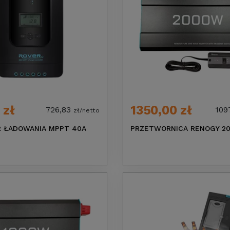
 zł
1350,00 zł
726,83
109
zł/netto
 ŁADOWANIA MPPT 40A
PRZETWORNICA RENOGY 2