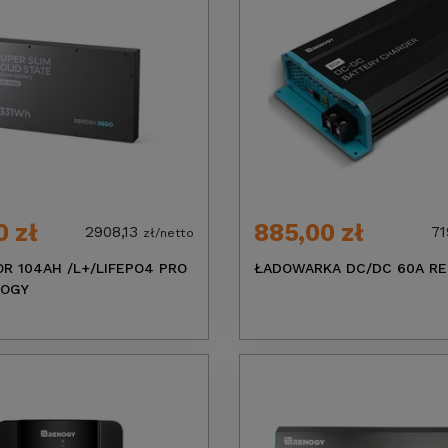
0 zł
885,00 zł
2908,13
71
zł/netto
R 104AH /L+/LIFEPO4 PRO
ŁADOWARKA DC/DC 60A R
NOGY