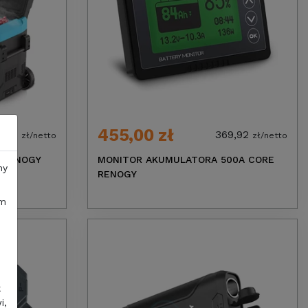
455,00 zł
1,54
369,92
zł/netto
zł/netto
 RENOGY
MONITOR AKUMULATORA 500A CORE
ny
RENOGY
im
k
i,