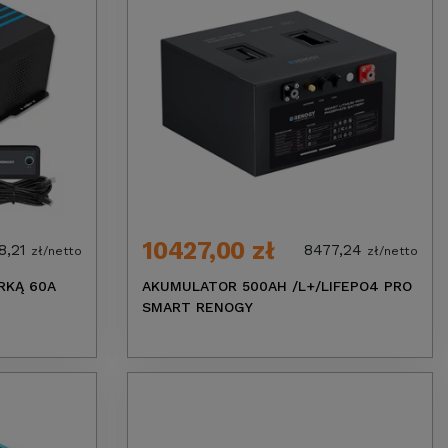
10427,00 zł
8,21
8477,24
zł/netto
zł/netto
RKĄ 60A
AKUMULATOR 500AH /L+/LIFEPO4 PRO
SMART RENOGY