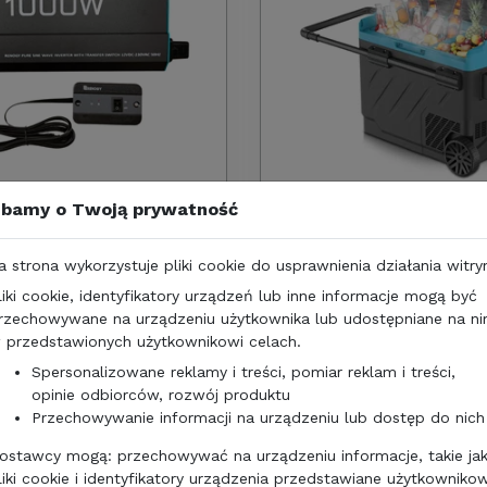
 zł
2056,00 zł
bamy o Twoją prywatność
642,28
167
zł/netto
ICA RENOGY 1000W
LODÓWKA KOMPRESOROWA
a strona wykorzystuje pliki cookie do usprawnienia działania witry
50L
liki cookie, identyfikatory urządzeń lub inne informacje mogą być
rzechowywane na urządzeniu użytkownika lub udostępniane na n
 przedstawionych użytkownikowi celach.
Spersonalizowane reklamy i treści, pomiar reklam i treści,
opinie odbiorców, rozwój produktu
Przechowywanie informacji na urządzeniu lub dostęp do nich
ostawcy mogą: przechowywać na urządzeniu informacje, takie ja
liki cookie i identyfikatory urządzenia przedstawiane użytkownikow