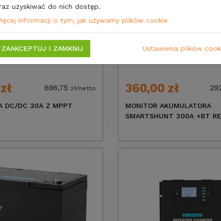
raz uzyskiwać do nich dostęp.
ięcej informacji o tym, jak używamy plików cookie
ZAAKCEPTUJ I ZAMKNIJ
Ustawienia plików cook
 zł
360,00 zł
696,75
29
zł/netto
 DC/DC 30A Z MPPT
MONITOR AKUMULATORA
SMARTSHUNT 300A +BT R