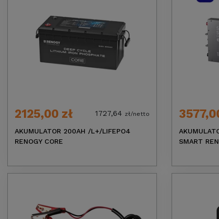
2125,00 zł
3577,0
1727,64
zł/netto
AKUMULATOR 200AH /L+/LIFEPO4
AKUMULATO
RENOGY CORE
SMART RE