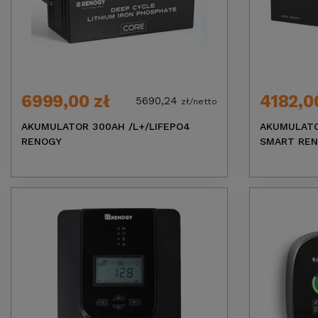
6999,00 zł
4182,0
5690,24
zł/netto
AKUMULATOR 300AH /L+/LIFEPO4
AKUMULATO
RENOGY
SMART RE