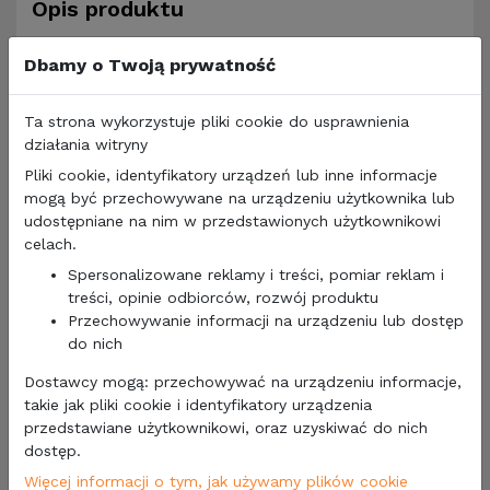
Opis produktu
Dbamy o Twoją prywatność
Producent:
Thetford
Ta strona wykorzystuje pliki cookie do usprawnienia
Wentylator elektryczny do toalet
kasetowych
C260
działania witryny
Po uruchomieniu tej funkcji na panelu sterowania,
wentylator elektryczny automatycznie filtruje
Pliki cookie, identyfikatory urządzeń lub inne informacje
zapachy ze zbiornika na nieczystości - bezwonnie
mogą być przechowywane na urządzeniu użytkownika lub
- na zewnątrz pojazdu
udostępniane na nim w przedstawionych użytkownikowi
Funkcja automatycznego startu i zatrzymania
celach.
(możliwa jest również kontrola ręczna)
Spersonalizowane reklamy i treści, pomiar reklam i
Odprowadza zapachy ze zbiornika na ścieki
treści, opinie odbiorców, rozwój produktu
Cichy wentylator
Przechowywanie informacji na urządzeniu lub dostęp
Łatwa wymiana filtra
do nich
Wyjątkowa jakość
Praktyczny w użyciu
Dostawcy mogą: przechowywać na urządzeniu informacje,
Długa żywotność
takie jak pliki cookie i identyfikatory urządzenia
przedstawiane użytkownikowi, oraz uzyskiwać do nich
dostęp.
Więcej informacji o tym, jak używamy plików cookie