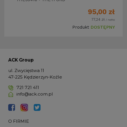
95,00
zł
77,24
zł
/ netto
Produkt
DOSTĘPNY
ACK Group
ul. Zwycięstwa 11
47-225 Kędzierzyn-Koźle
721 721 411
info@ack.com.pl
O FIRMIE