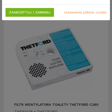
Zobacz również
Opinie
ZAAKCEPTUJ I ZAMKNIJ
Ustawienia plików cookie
FILTR WENTYLATORA TOALETY THETFORD C260
THE93416
•
THETFORD