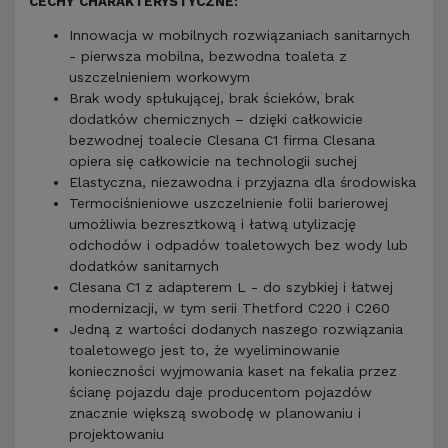
CECHY CHARAKTERYSTYCZNE:
Innowacja w mobilnych rozwiązaniach sanitarnych
- pierwsza mobilna, bezwodna toaleta z
uszczelnieniem workowym
Brak wody spłukującej, brak ścieków, brak
dodatków chemicznych – dzięki całkowicie
bezwodnej toalecie Clesana C1 firma Clesana
opiera się całkowicie na technologii suchej
Elastyczna, niezawodna i przyjazna dla środowiska
Termociśnieniowe uszczelnienie folii barierowej
umożliwia bezresztkową i łatwą utylizację
odchodów i odpadów toaletowych bez wody lub
dodatków sanitarnych
Clesana C1 z adapterem L - do szybkiej i łatwej
modernizacji, w tym serii Thetford C220 i C260
Jedną z wartości dodanych naszego rozwiązania
toaletowego jest to, że wyeliminowanie
konieczności wyjmowania kaset na fekalia przez
ścianę pojazdu daje producentom pojazdów
znacznie większą swobodę w planowaniu i
projektowaniu