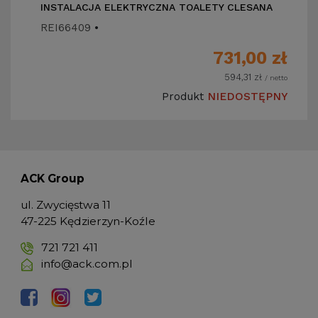
INSTALACJA ELEKTRYCZNA TOALETY CLESANA
REI66409
•
731,00
zł
594,31
zł
/ netto
Produkt
NIEDOSTĘPNY
ACK Group
ul. Zwycięstwa 11
47-225 Kędzierzyn-Koźle
721 721 411
info@ack.com.pl