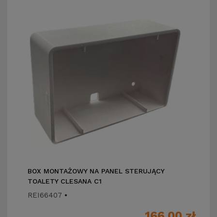
BOX MONTAŻOWY NA PANEL STERUJĄCY
TOALETY CLESANA C1
REI66407
•
166,00
zł