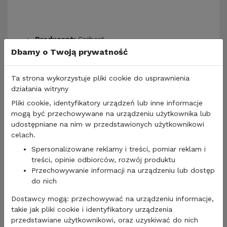
Producent:
Carbest
Model:
Covertech
Dbamy o Twoją prywatność
Zewnętrzna osłona termiczna na maskę i drzwi
samochodu
Ta strona wykorzystuje pliki cookie do usprawnienia
Odporna na promieniowanie UV i wodę
działania witryny
Zapewnia dobrą izolację kabiny kierowcy w niskich
Pliki cookie, identyfikatory urządzeń lub inne informacje
temperaturach
mogą być przechowywane na urządzeniu użytkownika lub
Składa się z 8 warstw, przy czym warstwa
udostępniane na nim w przedstawionych użytkownikowi
zewnętrzna wykonana jest z PVC
celach.
Bardzo miękka
Idealnie dopasowuje się do pojazdu
Spersonalizowane reklamy i treści, pomiar reklam i
Bezpieczne mocowanie za pomocą rzepów
treści, opinie odbiorców, rozwój produktu
W komplecie poręczna torba z imitacji skóry
Przechowywanie informacji na urządzeniu lub dostęp
Dedykowana do samochodu Fiat Ducato
do nich
produkowanego od 2014 r.
Dostawcy mogą: przechowywać na urządzeniu informacje,
Ważne! Aukcja dotyczy tylko dolnego pokrowca
takie jak pliki cookie i identyfikatory urządzenia
na maskę i drzwi pojazdu. Górna część na szybę
przedstawiane użytkownikowi, oraz uzyskiwać do nich
dostępna jest na innej naszej aukcji.