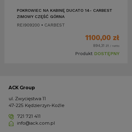
POKROWIEC NA KABINĘ DUCATO 14- CARBEST
ZIMOWY CZĘŚĆ GÓRNA
REI909200
•
CARBEST
1100,00
zł
894,31
zł
/ netto
Produkt
DOSTĘPNY
ACK Group
ul. Zwycięstwa 11
47-225 Kędzierzyn-Koźle
721 721 411
info@ack.com.pl