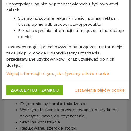
udostępniane na nim w przedstawionych użytkownikowi
celach.
Spersonalizowane reklamy i treści, pomiar reklam i
Producent:
Brunner
treści, opinie odbiorców, rozwój produktu
Model:
Raptor Suspension
Przechowywanie informacji na urządzeniu lub dostęp
Składane krzesło turystyczne
do nich
Wytrzymałość: 120 kg
Dostawcy mogą: przechowywać na urządzeniu informacje,
Wymiary: 51 x 40 x 47/94 cm
takie jak pliki cookie i identyfikatory urządzenia
Wymiary po złożeniu: 110 x Ø 20 cm
przedstawiane użytkownikowi, oraz uzyskiwać do nich
Materiał tkaniny: 100% poliester
dostęp.
Materiał ramy: stal malowana proszkowo
Waga: 4,95 kg
Więcej informacji o tym, jak używamy plików cookie
Kolor: czarny
W zestawie pokrowiec
ZAAKCEPTUJ I ZAMKNIJ
Ustawienia plików cookie
CECHY CHARAKTERYSTYCZNE:
Ergonomiczny komfort siedzenia
Wytrzymała tkanina przystosowana do użytku na
zewnątrz, łatwa do czyszczenia
Stabilna konstrukcja
Regulowane, szerokie stopki