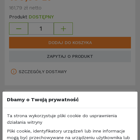
161,79 zł
netto
Produkt
DOSTĘPNY
DODAJ DO KOSZYKA
ZAPYTAJ O PRODUKT
SZCZEGÓŁY DOSTAWY
Dbamy o Twoją prywatność
Ta strona wykorzystuje pliki cookie do usprawnienia
działania witryny
Pliki cookie, identyfikatory urządzeń lub inne informacje
Opis produktu
mogą być przechowywane na urządzeniu użytkownika lub