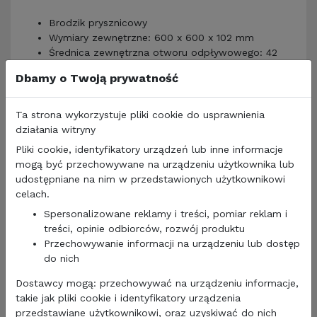
Brodzik prysznicowy
Wymiary zewnętrzne: 600 x 600 x 102 mm
Średnica zewnętrzna otworu odpływowego: 42
mm
Dbamy o Twoją prywatność
Średnica wewnętrzna otworu odpływowego: 34
mm
Materiał: plastik
Ta strona wykorzystuje pliki cookie do usprawnienia
Wykończony matowym połyskiem
działania witryny
Kolor: biały
Pliki cookie, identyfikatory urządzeń lub inne informacje
mogą być przechowywane na urządzeniu użytkownika lub
CECHY CHARAKTERYSTYCZNE:
udostępniane na nim w przedstawionych użytkownikowi
Może być stosowany w większości pojazdów
celach.
kempingowych, kamperach, w przyczepach
Spersonalizowane reklamy i treści, pomiar reklam i
kempingowych, domkach mobilnych, łodziach i
treści, opinie odbiorców, rozwój produktu
jachtach
Przechowywanie informacji na urządzeniu lub dostęp
Wykonany z tworzywa o wysokiej odporności
do nich
Gładka, odporna na zabrudzenia powierzchnia
Z wbudowanymi rowkami, co zmniejsza ryzyko
Dostawcy mogą: przechowywać na urządzeniu informacje,
poślizgnięcia
takie jak pliki cookie i identyfikatory urządzenia
Wykonany z wytrzymałego i łatwego w pielęgnacji
przedstawiane użytkownikowi, oraz uzyskiwać do nich