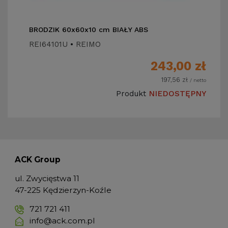
BRODZIK 60x60x10 cm BIAŁY ABS
REI64101U
•
REIMO
243,00
zł
197,56
zł
/ netto
Produkt
NIEDOSTĘPNY
ACK Group
ul. Zwycięstwa 11
47-225 Kędzierzyn-Koźle
721 721 411
info@ack.com.pl