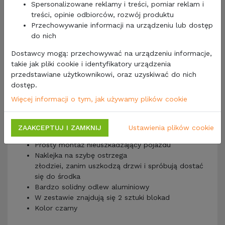
Spersonalizowane reklamy i treści, pomiar reklam i
treści, opinie odbiorców, rozwój produktu
Przechowywanie informacji na urządzeniu lub dostęp
do nich
Producent
: Heosolution
Seria: Heosafe
Dostawcy mogą: przechowywać na urządzeniu informacje,
Zabezpieczenie drzwi kabiny kierowcy z zamkiem
takie jak pliki cookie i identyfikatory urządzenia
na klucz
przedstawiane użytkownikowi, oraz uzyskiwać do nich
Pasuje do: Fiat Ducato od 2006 (do daty
dostęp.
produkcji
09/2021
)
Więcej informacji o tym, jak używamy plików cookie
Pasuje do: Peugeot Boxer od 2006
Pasuje do: Citroen Jumper od 2006
Bezolejowe mechanizmy z Gliss-Coat
ZAAKCEPTUJ I ZAMKNIJ
Ustawienia plików cookie
Praktyczny i przyjazny dla użytkownika w obsłudze
Prosty montaż nieuszkadzający pojazdu
Naklejka na szybę ostrzega
złodziei, zanim uszkodzą drzwi i spróbują dostać
się do środka
Bardzo solidny odlew aluminiowy
W zestawie znajdują się 2 sztuki blokad
Kolor czarny