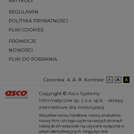
ARTYKUŁY
REGULAMIN
POLITYKA PRYWATNOŚCI
PLIKI COOKIES
PROMOCJE
NOWOŚCI
PLIKI DO POBRANIA
A
A
Czcionka
:
Kontrast
:
A
A
A
A
Copyright
©
Asco Systemy
Informatyczne sp. z o.o. sp.k. -
sklepy
internetowe dla motoryzacji
Wszystkie nazwy handlowe, nazwy produktów,
nazwy firm i ich loga użyte na naszych stronach
należą do ich właścicieli i są używane wyłącznie w
celach identyfikacyjnych. Mogą być one